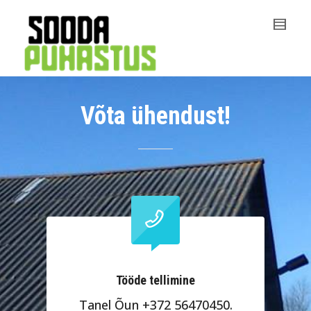
Võta ühendust!
Tööde tellimine
Tanel Õun +372 56470450.